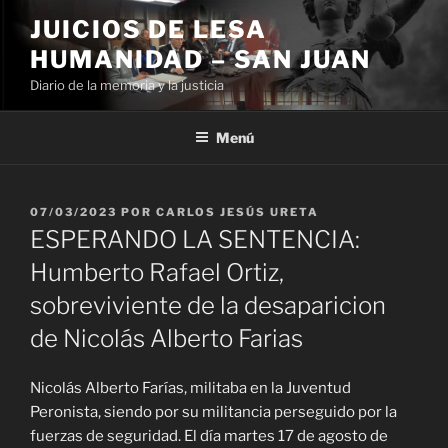
Ir
JUICIOS DE LESA
al
HUMANIDAD – SAN JUAN
contenido
Diario de la memoria y la justicia
Menú
PUBLICADO
07/03/2023
POR
CARLOS JESÚS URETA
EL
ESPERANDO LA SENTENCIA:
Humberto Rafael Ortiz,
sobreviviente de la desaparicion
de Nicolás Alberto Farias
Nicolás Alberto Farías, militaba en la Juventud
Peronista, siendo por su militancia perseguido por la
fuerzas de seguridad. El día martes 17 de agosto de