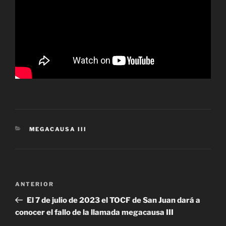
CATEGORÍAS
MEGACAUSA III
Navegación
Entrada
ANTERIOR
de
anterior
El 7 de julio de 2023 el TOCF de San Juan dará a
entradas
conocer el fallo de la llamada megacausa III