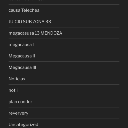
causa Telechea
JUICIO SUB ZONA 33
megacasusa 13 MENDOZA
megacausa I
Megacausa II
Megacausa III
Noticias
notii
plan condor
reververy
Uncategorized