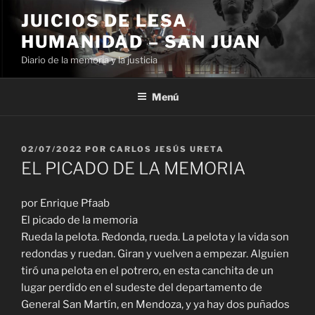
Ir
JUICIOS DE LESA
al
HUMANIDAD – SAN JUAN
contenido
Diario de la memoria y la justicia
Menú
PUBLICADO
02/07/2022
POR
CARLOS JESÚS URETA
EL
EL PICADO DE LA MEMORIA
por Enrique Pfaab
El picado de la memoria
Rueda la pelota. Redonda, rueda. La pelota y la vida son
redondas y ruedan. Giran y vuelven a empezar. Alguien
tiró una pelota en el potrero, en esta canchita de un
lugar perdido en el sudeste del departamento de
General San Martín, en Mendoza, y ya hay dos puñados