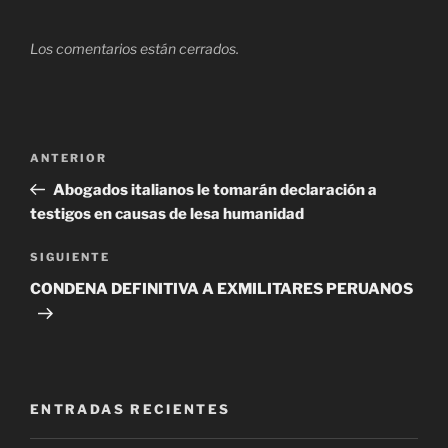
Los comentarios están cerrados.
Navegación
Entrada
ANTERIOR
de
anterior
Abogados italianos le tomarán declaración a
entradas
testigos en causas de lesa humanidad
Siguiente
SIGUIENTE
entrada
CONDENA DEFINITIVA A EXMILITARES PERUANOS
ENTRADAS RECIENTES