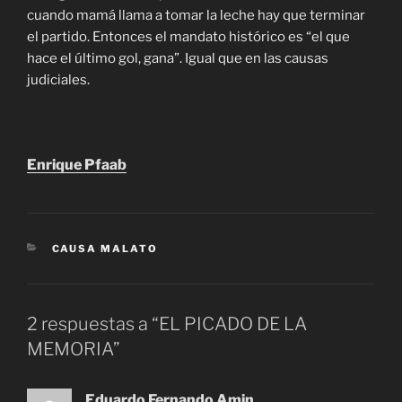
cuando mamá llama a tomar la leche hay que terminar
el partido. Entonces el mandato histórico es “el que
hace el último gol, gana”. Igual que en las causas
judiciales.
Enrique Pfaab
CATEGORÍAS
CAUSA MALATO
2 respuestas a “EL PICADO DE LA
MEMORIA”
Eduardo Fernando Amin