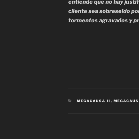
entiende que no hay justif
cliente sea sobreseído por 
tormentos agravados y pri
CATEGORÍAS
MEGACAUSA II
,
MEGACAUSA