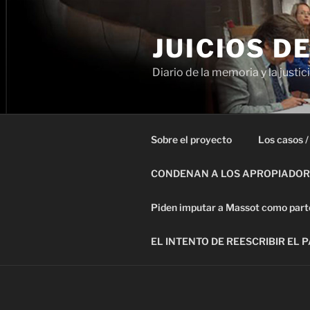
Ir
al
JUICIOS D
contenido
Diario de la memoria y la justic
Sobre el proyecto
Los casos /
CONDENAN A LOS APROPIADORE
Piden imputar a Massot como parte 
EL INTENTO DE REESCRIBIR EL 