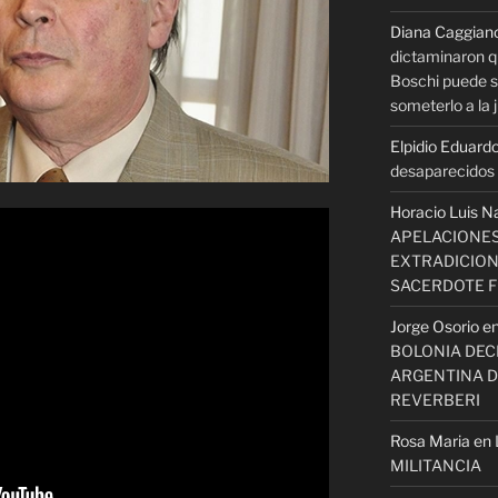
Diana Caggian
dictaminaron q
Boschi puede se
someterlo a la j
Elpidio Eduardo
desaparecidos s
Horacio Luis N
APELACIONES
EXTRADICION
SACERDOTE 
Jorge Osorio
e
BOLONIA DECI
ARGENTINA D
REVERBERI
Rosa Maria
en
MILITANCIA