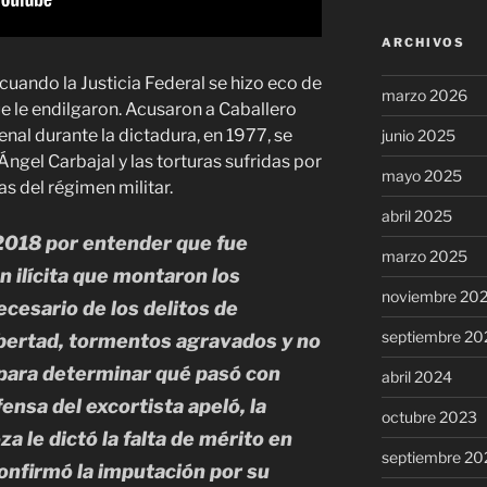
ARCHIVOS
cuando la Justicia Federal se hizo eco de
marzo 2026
 le endilgaron. Acusaron a Caballero
penal durante la dictadura, en 1977, se
junio 2025
Ángel Carbajal y las torturas sufridas por
mayo 2025
s del régimen militar.
abril 2025
2018 por entender que fue
marzo 2025
 ilícita que montaron los
noviembre 20
ecesario de los delitos de
septiembre 20
libertad, tormentos agravados y no
 para determinar qué pasó con
abril 2024
fensa del excortista apeló, la
octubre 2023
 le dictó la falta de mérito en
septiembre 20
confirmó la imputación por su