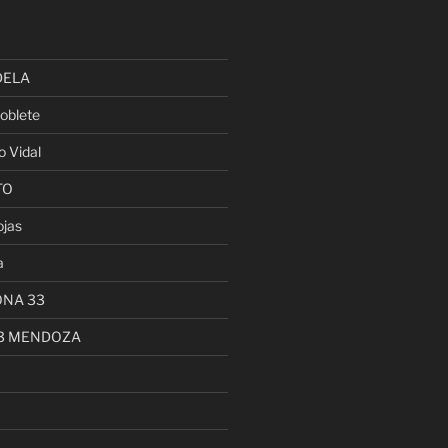
DELA
oblete
o Vidal
TO
ojas
a
ONA 33
13 MENDOZA