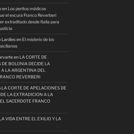
o
en
Los peritos médicos
ue el excura Franco Reverberi
r extraditado desde Italia para
usticia
 Lardies
en
El misterio de los
icilianos
arvarte
en
LA CORTE DE
 DE BOLONIA DECIDE LA
 A LA ARGENTINA DEL
FRANCO REVERBERI
n
LA CORTE DE APELACIONES DE
DE LA EXTRADICION A LA
EL SACERDOTE FRANCO
LA VIDA ENTRE EL EXILIO Y LA