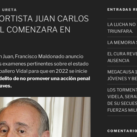
ENTRADAS R
S URETA
 CORTISTA JUAN CARLOS
LA LUCHA NO
AL COMENZARA EN
TRIUNFARA.
LA MEMORIA 
EL CURA REV
an Juan, Francisco Maldonado anuncio
AUSENCIA
los examenes pertinentes sobre el estado
allero Vidal para que en 2022 se inicie
MEGACAUSA 1
 delito de no promover una acción penal
JÓVENES Y B
aves.
LOS TORMEN
VIDELA, SER
DE SU SECUE
FUERZAS MIL
COMENTARIO