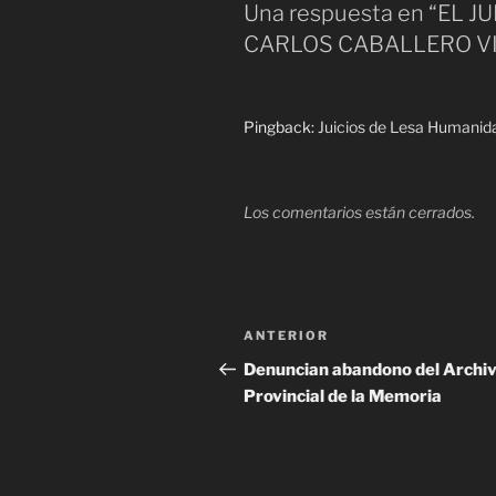
Una respuesta en “EL J
CARLOS CABALLERO V
Pingback:
Juicios de Lesa Humanid
Los comentarios están cerrados.
Navegación
Entrada
ANTERIOR
de
anterior
Denuncian abandono del Archi
Provincial de la Memoria
entradas