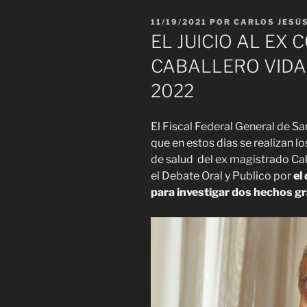
PUBLICADO
11/19/2021
POR
CARLOS JESÚ
EL
EL JUICIO AL EX
CABALLERO VID
2022
El Fiscal Federal General de S
que en estos dias se realizan 
de salud del ex magistrado Cab
el Debate Oral y Publico por
el
para investigar dos hechos gr