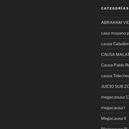
CATEGORÍAS
ABRAHAM VI
caso moyano p
causa Caballer
CAUSA MALA
Causa Pablo R
causa Teleche
JUICIO SUB Z
megacasusa 
megacausa I
Megacausa II
Megacausa III