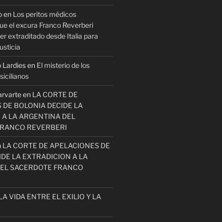
o
en
Los peritos médicos
ue el excura Franco Reverberi
r extraditado desde Italia para
usticia
 Lardies
en
El misterio de los
icilianos
arvarte
en
LA CORTE DE
 DE BOLONIA DECIDE LA
 A LA ARGENTINA DEL
FRANCO REVERBERI
n
LA CORTE DE APELACIONES DE
DE LA EXTRADICION A LA
EL SACERDOTE FRANCO
LA VIDA ENTRE EL EXILIO Y LA