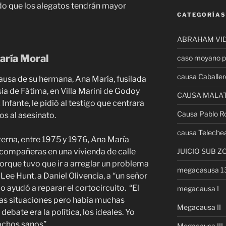
do que los alegatos tendrán mayor
CATEGORÍAS
ABRAHAM VI
aría Moral
caso moyano p
causa Caballer
causa de su hermana, Ana María, fusilada
sia de Fátima, en Villa Marini de Godoy
CAUSA MALA
 Infante, le pidió al testigo que centrara
Causa Pablo R
os al asesinato.
causa Teleche
erna, entre 1975 y 1976, Ana María
JUICIO SUB Z
compañeras en una vivienda de calle
porque tuvo que ir a arreglar un problema
megacasusa 
y Lee Hunt, a Daniel Olivencia, a “un señor
o ayudó a reparar el cortocircuito. “El
megacausa I
as situaciones pero había muchas
Megacausa II
debate era la política, los ideales. Yo
achos sanos”.
Megacausa III