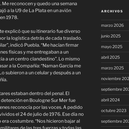
o. Me reconocen y quedo una semana
ajó a la U9 de La Plata en un avión
ARCHIVOS
 en 1978.
marzo 2026
te explicó que su itinerario fue diverso
junio 2025
or la logística detrás de cada traslado.
lar”, indicó Puebla. “Me hacían firmar
mayo 2025
ones físicas y me entregaban a un
abril 2025
ía a un centro clandestino”. Lo mismo
pasar a la Compañía: “Naman García me
marzo 2025
. Lo subieron a un celular y después a un
noviembre 20
ñía.
septiembre 20
tares estaban dentro del penal. El
abril 2024
u detención en Boulogne Sur Mer fue
uienes reconocía por las voces. A pedido
octubre 2023
í vividos el 24 de julio de 1976. Ese día no
era costumbre. “Nos hicieron bajar al
septiembre 20
 militares de las tres fuerzas y todas las