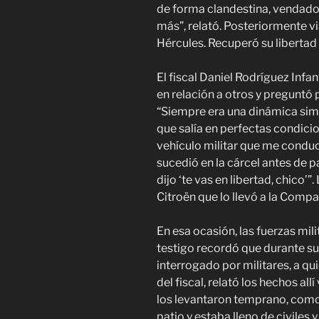
de forma clandestina, vendad
más”, relató. Posteriormente vi
Hércules. Recuperó su libertad
El fiscal Daniel Rodríguez Infan
en relación a otros y preguntó p
“Siempre era una dinámica simi
que salía en perfectas condici
vehículo militar que me conduc
sucedió en la cárcel antes de 
dijo ‘te vas en libertad, chico’”
Citroën que lo llevó a la Compa
En esa ocasión, las fuerzas mili
testigo recordó que durante s
interrogado por militares, a q
del fiscal, relató los hechos all
los levantaron temprano, como 
patio y estaba lleno de civiles y