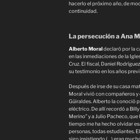
hacerlo el próximo año, de mo
continuidad.
La persecución a Ana M
Alberto Moral
declaró por la 
en las inmediaciones de la Igle
Cruz. El fiscal, Daniel Rodríguez
su testimonio en los años previ
Después de irse de su casa mat
Moral vivió con compañeros y 
Güiraldes. Alberto la conoció 
eléctrico. De allí recordó a Bill
Merino” y a Julio Pacheco, que l
tiempo me ha hecho olvidar es
personas, todas estudiantes. El 
sigo insistiendo (…) eran much