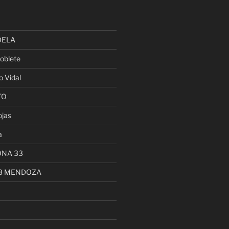
DELA
oblete
o Vidal
TO
ojas
a
ONA 33
13 MENDOZA