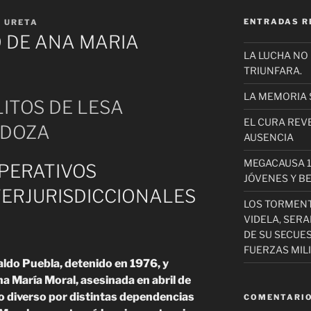
ENTRADAS R
S URETA
O DE ANA MARIA
LA LUCHA NO
TRIUNFARA.
LA MEMORIA 
LITOS DE LESA
EL CURA REV
NDOZA
AUSENCIA
MEGACAUSA 1
OPERATIVOS
JÓVENES Y B
TERJURISDICCIONALES
LOS TORMEN
VIDELA, SER
DE SU SECUE
FUERZAS MIL
ldo Puebla, detenido en 1976, y
 María Moral, asesinada en abril de
io diverso por distintas dependencias
COMENTARIO