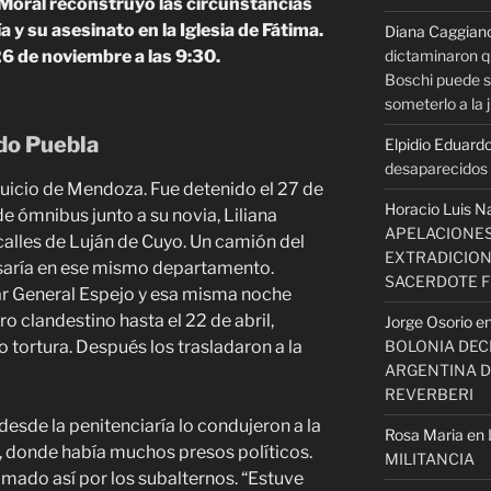
o Moral reconstruyó las circunstancias
 y su asesinato en la Iglesia de Fátima.
Diana Caggian
dictaminaron q
26 de noviembre a las 9:30.
Boschi puede se
someterlo a la j
do Puebla
Elpidio Eduardo
desaparecidos s
 juicio de Mendoza. Fue detenido el 27 de
Horacio Luis N
 ómnibus junto a su novia, Liliana
APELACIONES
 calles de Luján de Cuyo. Un camión del
EXTRADICION
isaría en ese mismo departamento.
SACERDOTE 
ar General Espejo y esa misma noche
ro clandestino hasta el 22 de abril,
Jorge Osorio
e
BOLONIA DECI
 tortura. Después los trasladaron a la
ARGENTINA D
REVERBERI
desde la penitenciaría lo condujeron a la
Rosa Maria
en
donde había muchos presos políticos.
MILITANCIA
lamado así por los subalternos. “Estuve