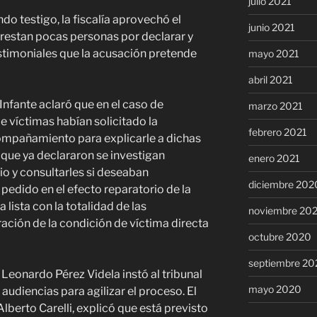
julio 2021
o testigo, la fiscalía aprovechó el
junio 2021
estan pocas personas por declarar y
estimoniales que la acusación pretende
mayo 2021
abril 2021
Infante aclaró que en el caso de
marzo 2021
de víctimas habían solicitado la
febrero 2021
ompañamiento para explicarle a dichas
 que ya declararon se investigan
enero 2021
io y consultarles si deseaban
diciembre 202
el pedido en el efecto reparatorio de la
a lista con la totalidad de las
noviembre 20
ración de la condición de víctima directa
octubre 2020
septiembre 20
l Leonardo Pérez Videla instó al tribunal
mayo 2020
 audiencias para agilizar el proceso. El
Alberto Carelli, explicó que está previsto