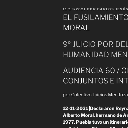
PUBLICADO
11/13/2021
POR
CARLOS JESÚ
EL
EL FUSILAMIENT
MORAL
9º JUICIO POR DE
HUMANIDAD ME
AUDIENCIA 60 / 
CONJUNTOS E IN
por Colectivo Juicios Mendoza
12-11-2021 |Declararon Reyna
Alberto Moral, hermano de Ana
1977. Puebla tuvo un itinerar