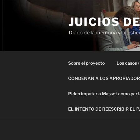
Ir
al
JUICIOS D
contenido
Diario de la memoria y la justic
Sobre el proyecto
Los casos /
CONDENAN A LOS APROPIADORE
Piden imputar a Massot como parte 
EL INTENTO DE REESCRIBIR EL 