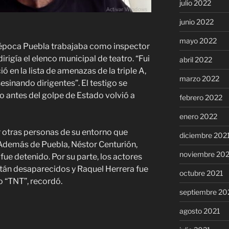
julio 2022
junio 2022
mayo 2022
a época Puebla trabajaba como inspector
irigía el elenco municipal de teatro. “Fui
abril 2022
en la lista de amenazas de la triple A,
marzo 2022
inando dirigentes”. El testigo se
o antes del golpe de Estado volvió a
febrero 2022
enero 2022
 otras personas de su entorno que
diciembre 202
 Además de Puebla, Néstor Centurión,
noviembre 20
fue detenido. Por su parte, los actores
tán desaparecidos y Raquel Herrera fue
octubre 2021
o “TNT”, recordó.
septiembre 20
agosto 2021