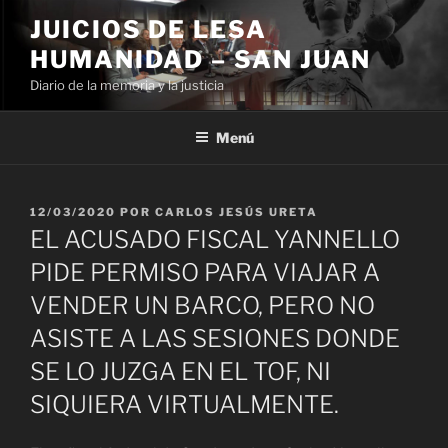
Ir
JUICIOS DE LESA
al
HUMANIDAD – SAN JUAN
contenido
Diario de la memoria y la justicia
Menú
PUBLICADO
12/03/2020
POR
CARLOS JESÚS URETA
EL
EL ACUSADO FISCAL YANNELLO
PIDE PERMISO PARA VIAJAR A
VENDER UN BARCO, PERO NO
ASISTE A LAS SESIONES DONDE
SE LO JUZGA EN EL TOF, NI
SIQUIERA VIRTUALMENTE.