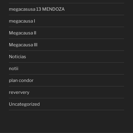
megacasusa 13 MENDOZA
megacausa I
Megacausa II
Megacausa III
Noticias
notii
plan condor
reververy
Uncategorized