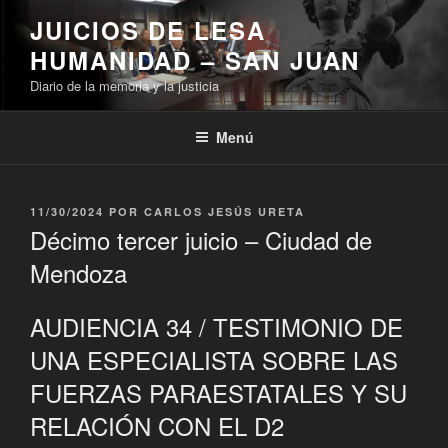
Ir
JUICIOS DE LESA
al
HUMANIDAD – SAN JUAN
contenido
Diario de la memoria y la justicia
Menú
PUBLICADO
11/30/2024
POR
CARLOS JESÚS URETA
EL
Décimo tercer juicio – Ciudad de
Mendoza
AUDIENCIA 34 / TESTIMONIO DE
UNA ESPECIALISTA SOBRE LAS
FUERZAS PARAESTATALES Y SU
RELACIÓN CON EL D2