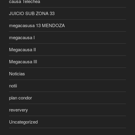
causa Telechea
JUICIO SUB ZONA 33
megacasusa 13 MENDOZA
megacausa I
Megacausa II
Megacausa III
Noticias
notii
plan condor
reververy
Uncategorized