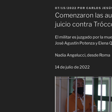
PUBLICADO
07/15/2022
POR
CARLOS JESÚ
EL
Comenzaron las au
juicio contra Trócco
El militar es juzgado por la mue
José Agustín Potenza y Elena 
Nadia Angelucci, desde Roma
14 de julio de 2022