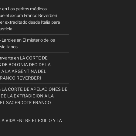
o
en
Los peritos médicos
ue el excura Franco Reverberi
r extraditado desde Italia para
usticia
 Lardies
en
El misterio de los
icilianos
arvarte
en
LA CORTE DE
 DE BOLONIA DECIDE LA
 A LA ARGENTINA DEL
FRANCO REVERBERI
n
LA CORTE DE APELACIONES DE
DE LA EXTRADICION A LA
EL SACERDOTE FRANCO
LA VIDA ENTRE EL EXILIO Y LA