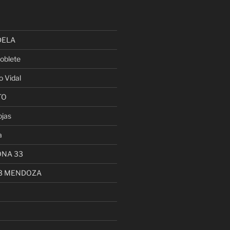
DELA
oblete
o Vidal
TO
ojas
a
ONA 33
13 MENDOZA