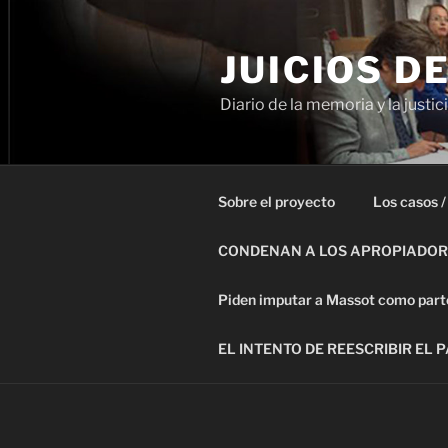
Ir
al
JUICIOS D
contenido
Diario de la memoria y la justic
Sobre el proyecto
Los casos /
CONDENAN A LOS APROPIADORE
Piden imputar a Massot como parte 
EL INTENTO DE REESCRIBIR EL 