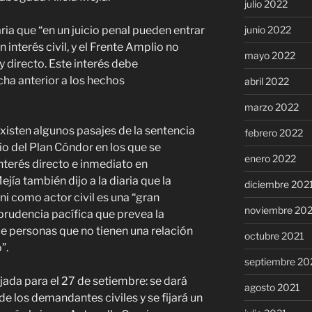
julio 2022
junio 2022
aria que “en un juicio penal pueden entrar
 interés civil, y el Frente Amplio no
mayo 2022
 y directo. Este interés debe
cha anterior a los hechos
abril 2022
marzo 2022
existen algunos pasajes de la sentencia
febrero 2022
io del Plan Cóndor en los que se
enero 2022
terés directo e inmediato en
jía también dijo a la diaria que la
diciembre 202
ni como actor civil es una “gran
noviembre 20
sprudencia pacífica que prevea la
de personas que no tienen una relación
octubre 2021
”.
septiembre 20
jada para el 27 de setiembre: se dará
agosto 2021
de los demandantes civiles y se fijará
un