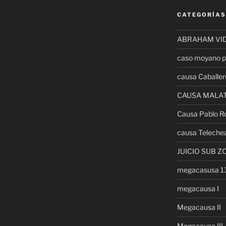
CATEGORÍAS
ABRAHAM VI
caso moyano p
causa Caballer
CAUSA MALA
Causa Pablo R
causa Teleche
JUICIO SUB Z
megacasusa 
megacausa I
Megacausa II
Megacausa III