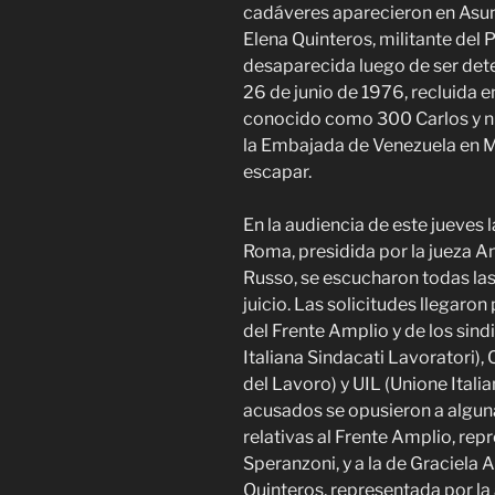
cadáveres aparecieron en Asun
Elena Quinteros, militante del P
desaparecida luego de ser dete
26 de junio de 1976, recluida e
conocido como 300 Carlos y 
la Embajada de Venezuela en M
escapar.
En la audiencia de este jueves l
Roma, presidida por la jueza An
Russo, se escucharon todas las 
juicio. Las solicitudes llegaron 
del Frente Amplio y de los sin
Italiana Sindacati Lavoratori),
del Lavoro) y UIL (Unione Itali
acusados se opusieron a algunas
relativas al Frente Amplio, re
Speranzoni, y a la de Graciela
Quinteros, representada por la 