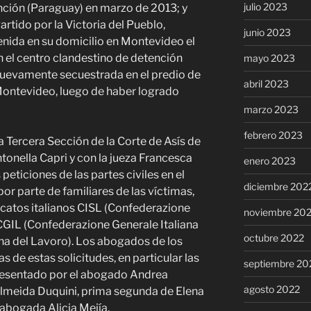
julio 2023
ción (Paraguay) en marzo de 2013; y
artido por la Victoria del Pueblo,
junio 2023
nida en su domicilio en Montevideo el
n el centro clandestino de detención
mayo 2023
nuevamente secuestrada
en el predio de
abril 2023
ontevideo, luego de haber logrado
marzo 2023
febrero 2023
a Tercera Sección de la Corte de Asís de
tonella Capri y con la jueza Francesca
enero 2023
peticiones de las partes civiles en el
diciembre 202
por parte de familiares de las víctimas,
dicatos italianos CISL (Confederazione
noviembre 20
 CGIL (Confederazione Generale Italiana
octubre 2022
ana del Lavoro). Los abogados de los
 de estas solicitudes, en particular las
septiembre 20
presentado por el abogado Andrea
agosto 2022
 Almeida Duquini, prima segunda de Elena
abogada Alicia Mejía.