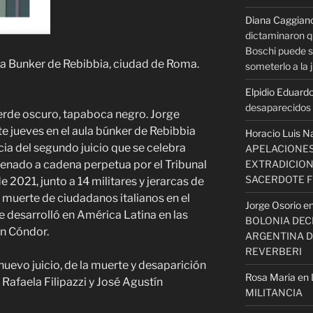
Diana Caggian
dictaminaron q
Boschi puede se
Aula Bunker de Rebibbia, ciudad de Roma.
someterlo a la j
Elpidio Eduardo
desaparecidos s
erde oscuro, tapaboca negro. Jorge
ste jueves en el aula búnker de Rebibbia
Horacio Luis N
ncia del segundo juicio que se celebra
APELACIONES
EXTRADICION
condenado a cadena perpetua por
el Tribunal
SACERDOTE 
de 2021, junto a 14 militares y jerarcas de
 muerte de ciudadanos italianos en el
Jorge Osorio
e
 desarrolló en América Latina en las
BOLONIA DECI
n Cóndor.
ARGENTINA D
REVERBERI
 nuevo juicio, de la muerte y desaparición
Rosa Maria
en
Rafaela Filipazzi y José Agustín
MILITANCIA