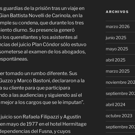
s guardias de la prisión tras un viaje en
ARCHIVOS
 Gian Battista Novelli de Carinola, en la
mple su condena, que durante los tres
marzo 2026
miento diurno. Su presencia generó
los querellantes y los asistentes al
junio 2025
ncias del juicio Plan Cóndor sólo estuvo
mayo 2025
o someterse al examen de los abogados,
espontáneas.
abril 2025
marzo 2025
ber tomado un rumbo diferente. Sus
uzzo y Marco Bastoni, declararon a la
noviembre 20
a su cliente para que participara
septiembre 20
ndo a las audiencias y siguiendo así el
ejor a los cargos que se le imputan”.
abril 2024
octubre 2023
juicio son Rafaela Filipazzi y Agustín
 en mayo de 1977 en el hotel Hermitage
septiembre 20
dependencias del Fusna, y cuyos