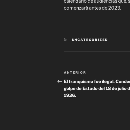
calendario de audiencias que, s
comenzará antes de 2023.
CATEGORÍAS
UNCATEGORIZED
Navegación
Entrada
ANTERIOR
de
anterior
El franquismo fue ilegal. Conde
golpe de Estado del 18 de julio 
entradas
1936.