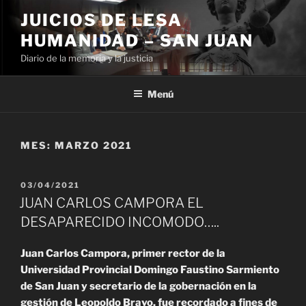
Ir
JUICIOS DE LESA
al
HUMANIDAD – SAN JUAN
contenido
Diario de la memoria y la justicia
Menú
MES:
MARZO 2021
PUBLICADO
03/04/2021
EL
JUAN CARLOS CAMPORA EL
DESAPARECIDO INCOMODO…..
Juan Carlos Campora, primer rector de la
Universidad Provincial Domingo Faustino Sarmiento
de San Juan y secretario de la gobernación en la
gestión de Leopoldo Bravo, fue recordado a fines de