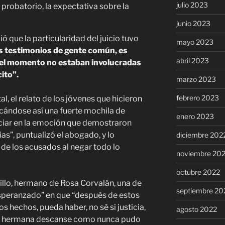
julio 2023
probatorio, la expectativa sobre la
junio 2023
ió que la particularidad del juicio tuvo
mayo 2023
testimonios de gente común, es
abril 2023
uel momento no estaban involucradas
cito”.
marzo 2023
febrero 2023
l, el relato de los jóvenes que hicieron
acándose así una fuerte mochila de
enero 2023
ciar en la emoción que demostraron
as”, puntualizó el abogado, y lo
diciembre 202
de los acusados al negar todo lo
noviembre 20
octubre 2022
lo, hermano de Rosa Corvalán, una de
septiembre 20
esperanzado” en que “después de estos
 hechos, pueda haber, no sé si justicia,
agosto 2022
mi hermana descanse como nunca pudo