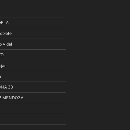
DELA
oblete
o Vidal
TO
ojas
a
ONA 33
13 MENDOZA