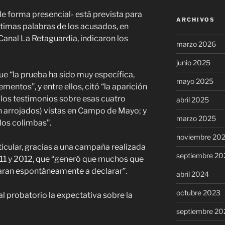
de forma presencial- está prevista para
ARCHIVOS
ltimas palabras de los acusados, en
 Canal La Retaguardia, indicaron los
marzo 2026
junio 2025
que “la prueba ha sido muy específica,
mayo 2025
mentos”, y entre ellos, citó “la aparición
 los testimonios sobre esas cuatro
abril 2025
n arrojados) vistas en Campo de Mayo; y
marzo 2025
los colimbas”.
noviembre 20
ticular, gracias a una campaña realizada
septiembre 20
011 y 2012, que “generó que muchos que
taran espontáneamente a declarar”.
abril 2024
octubre 2023
septiembre 20