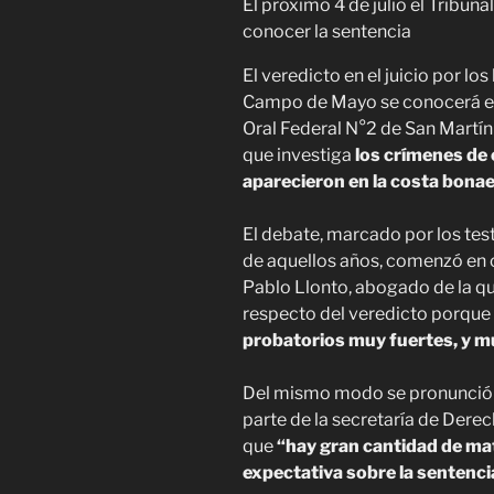
El próximo 4 de julio el Tribun
conocer la sentencia
El veredicto en el juicio por lo
Campo de Mayo se conocerá el p
Oral Federal N°2 de San Martín
que investiga
los crímenes de 
aparecieron en la costa bona
El debate, marcado por los te
de aquellos años, comenzó en o
Pablo Llonto, abogado de la qu
respecto del veredicto porque
probatorios muy fuertes, y m
Del mismo modo se pronunció C
parte de la secretaría de Dere
que
“hay gran cantidad de mate
expectativa sobre la sentencia