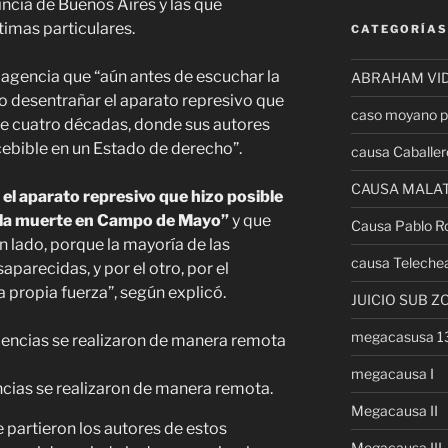
ncia de Buenos Aires y las que
timas particulares.
CATEGORÍAS
ta agencia que “aún antes de escuchar la
ABRAHAM VI
do desentrañar el aparato represivo que
caso moyano p
e cuatro décadas, donde sus autores
ebible en un Estado de derecho”.
causa Caballer
CAUSA MALA
r el aparato represivo que hizo posible
de la muerte en Campo de Mayo”
y que
Causa Pablo R
un lado, porque la mayoría de las
causa Teleche
parecidas, y por el otro, por el
 propia fuerza”, según explicó.
JUICIO SUB Z
megacasusa 
megacausa I
cias se realizaron de manera remota.
Megacausa II
 partieron los autores de estos
Megacausa III