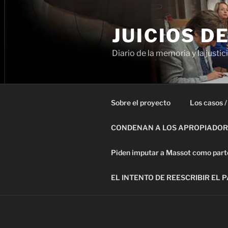
Ir
al
JUICIOS D
contenido
Diario de la memoria y la justic
Sobre el proyecto
Los casos /
CONDENAN A LOS APROPIADORE
Piden imputar a Massot como parte 
EL INTENTO DE REESCRIBIR EL 