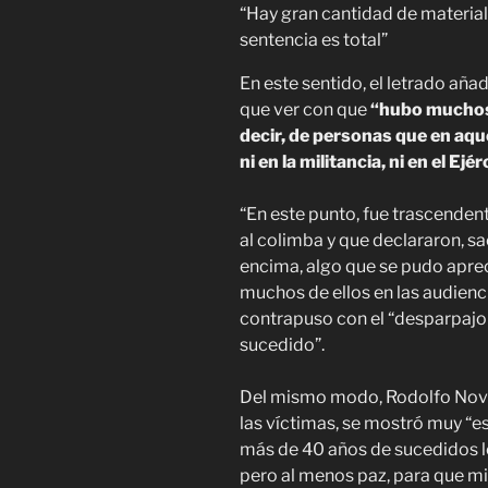
“Hay gran cantidad de material 
sentencia es total”
En este sentido, el letrado añad
que ver con que
“hubo muchos 
decir, de personas que en aq
ni en la militancia, ni en el Ejér
“En este punto, fue trascendenta
al colimba y que declararon, s
encima, algo que se pudo apre
muchos de ellos en las audienci
contrapuso con el “desparpajo 
sucedido”.
Del mismo modo, Rodolfo Novil
las víctimas, se mostró muy “
más de 40 años de sucedidos los
pero al menos paz, para que 