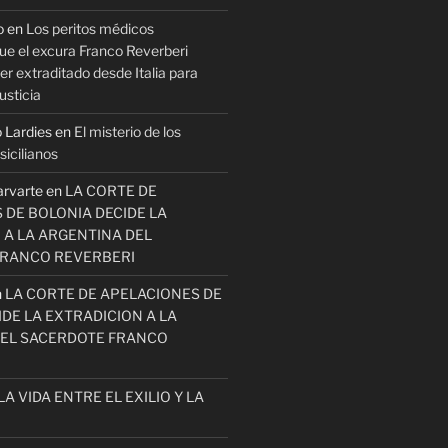
o
en
Los peritos médicos
ue el excura Franco Reverberi
r extraditado desde Italia para
usticia
 Lardies
en
El misterio de los
icilianos
arvarte
en
LA CORTE DE
 DE BOLONIA DECIDE LA
 A LA ARGENTINA DEL
FRANCO REVERBERI
n
LA CORTE DE APELACIONES DE
DE LA EXTRADICION A LA
EL SACERDOTE FRANCO
LA VIDA ENTRE EL EXILIO Y LA