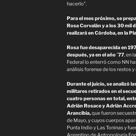
hacerlo”.
Para el mes próximo, se prep
Rosa Corvalán y a los 30 mil 
realizará en Córdoba, en la Pl
Rosa fue desaparecida en 19
después, ya en el año ´77
, en 
Federal lo enterró como NN ha
análisis forense de los restos y
Durante el juicio, se analizó 
militares retirados en el secue
cuatro personas en total, ent
Adrián Rosace y Adrián Accr
Arancibia,
que fueron secuest
de Mayo, y cuyos cuerpos apar
Punta Indio y Las Toninas y fue
Argentino de Antropología For