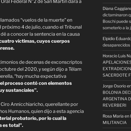
al Oral Federal N°2 de San Martín dará a
Diana Caggian
dictaminaron q
s llamados “vuelos de la muerte” en
Boschi puede se
róximo 4 de julio, cuando el Tribunal
someterlo a la j
 dé a conocer la sentencia en la causa
Elpidio Eduardo
cuatro víctimas, cuyos cuerpos
desaparecidos s
erense.
Horacio Luis N
stimonios de decenas de exconscriptos
APELACIONES
EXTRADICION
ctubre del 2020, y según dijo a Télam
SACERDOTE 
erella, “hay mucha expectativa
el proceso contó con elementos
Jorge Osorio
e
uy sustanciales”.
BOLONIA DECI
ARGENTINA D
iro Annicchiaricho, querellante por
REVERBERI
chos Humanos, quien dijo a esta agencia
Rosa Maria
en
rial probatorio, por lo cual la
MILITANCIA
 es total”.