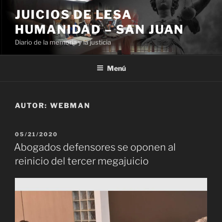
Ir
JUICIOS DE LESA
al
HUMANIDAD – SAN JUAN
contenido
Diario de la memoria y la justicia
Menú
AUTOR:
WEBMAN
PUBLICADO
05/21/2020
EL
Abogados defensores se oponen al
reinicio del tercer megajuicio